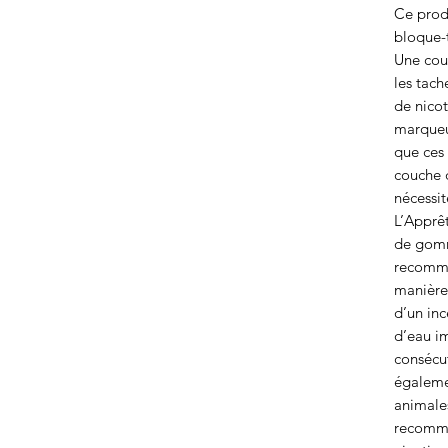
Ce produ
bloque-t
Une couc
les tach
de nicot
marqueur
que ces 
couche d
nécessi
L’Apprêt
de gomm
recomma
manière
d’un inc
d’eau im
consécut
égalemen
animale
recomma