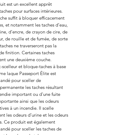
it est un excellent apprêt
aches pour surfaces intérieures.
he suffit à bloquer efficacement
es, et notamment les taches d’eau,
ine, d’encre, de crayon de cire, de
, de rouille et de fumée, de sorte
taches ne traverseront pas la
e finition. Certaines taches
tent une deuxième couche.
-scelleur et bloque-taches à base
e laque Passeport Élite est
ndé pour sceller de
permanente les taches résultant
endie important ou d’une fuite
portante ainsi que les odeurs
ives à un incendie. Il scelle
t les odeurs d’urine et les odeurs
s. Ce produit est également
ndé pour sceller les taches de