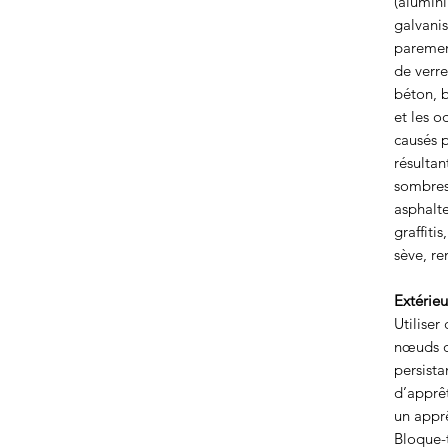
(alumin
galvanis
parement
de verre
béton, b
et les 
causés p
résultan
sombres,
asphalte
graffiti
sève, re
Extérieu
Utiliser
nœuds q
persista
d’apprêt
un apprê
Bloque-