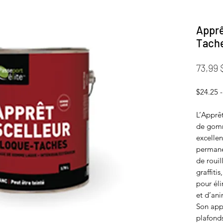
Apprê
Tache
73,99 
$24.25 -
L’Apprêt
de gomm
excellen
permane
de rouil
graffitis
pour éli
et d’an
Son app
plafonds