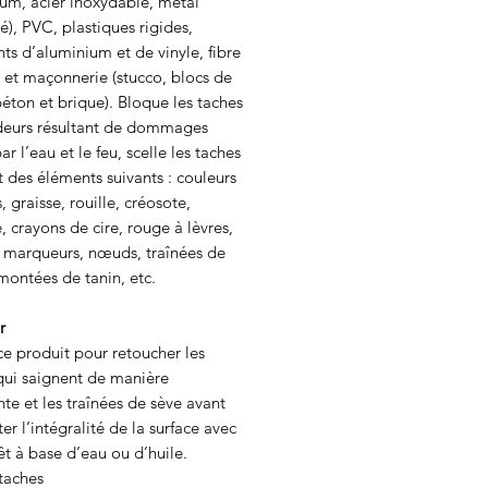
ium, acier inoxydable, métal
é), PVC, plastiques rigides,
s d’aluminium et de vinyle, fibre
 et maçonnerie (stucco, blocs de
éton et brique). Bloque les taches
odeurs résultant de dommages
ar l’eau et le feu, scelle les taches
t des éléments suivants : couleurs
 graisse, rouille, créosote,
, crayons de cire, rouge à lèvres,
s, marqueurs, nœuds, traînées de
montées de tanin, etc.
r
 ce produit pour retoucher les
ui saignent de manière
nte et les traînées de sève avant
er l’intégralité de la surface avec
t à base d’eau ou d’huile.
taches