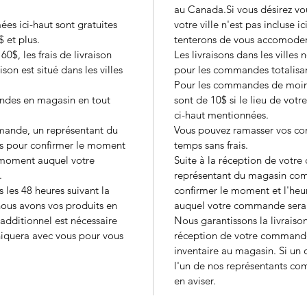
au Canada.Si vous désirez vou
ées ici-haut sont gratuites
votre ville n'est pas incluse 
 et plus.
tenterons de vous accomode
$, les frais de livraison
Les livraisons dans les villes
ison est situé dans les villes
pour les commandes totalisan
Pour les commandes de moins 
ndes en magasin en tout
sont de 10$ si le lieu de votre 
ci-haut mentionnées.
mmande, un représentant du
Vous pouvez ramasser vos c
s pour confirmer le moment
temps sans frais.
e moment auquel votre
Suite à la réception de votr
.
représentant du magasin co
 les 48 heures suivant la
confirmer le moment et l'heu
ous avons vos produits en
auquel votre commande sera 
 additionnel est nécessaire
Nous garantissons la livraison
iquera avec vous pour vous
réception de votre commande
inventaire au magasin. Si un 
l'un de nos représentants c
en aviser.