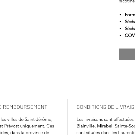
nicotine
Form
Séch
Sécha
COV
DE REMBOURSEMENT
CONDITIONS DE LIVRAI
 les villes de Saint-Jérôme,
Les livraisons sont effectuées
 et Prévost uniquement. Ces
Blainville, Mirabel, Sainte-Sop
tides, dans la province de
sont situées dans les Lauren