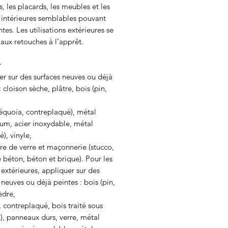
s, les placards, les meubles et les
 intérieures semblables pouvant
ntes. Les utilisations extérieures se
 aux retouches à l’apprêt.
r
r sur des surfaces neuves ou déjà
: cloison sèche, plâtre, bois (pin,
équoia, contreplaqué), métal
ium, acier inoxydable, métal
é), vinyle,
re de verre et maçonnerie (stucco,
 béton, béton et brique). Pour les
 extérieures, appliquer sur des
 neuves ou déjà peintes : bois (pin,
èdre,
 contreplaqué, bois traité sous
), panneaux durs, verre, métal