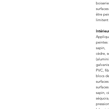
boiserie
surfaces
être pei
limitent
Intérieu
Applique
peintes 
sapin,
cèdre, s
(alumin
galvanis
PVC, fib
blocs de
surfaces
surfaces
sapin, c
séquoia,
pression