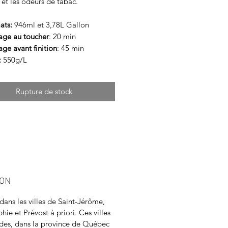
 et les odeurs de tabac.
ats:
946ml et 3,78L Gallon
age au toucher
: 20 min
ge avant finition
: 45 min
:
550g/L
Rupture de stock
SON
 dans les villes de Saint-Jérôme,
hie et Prévost à priori. Ces villes
tides, dans la province de Québec