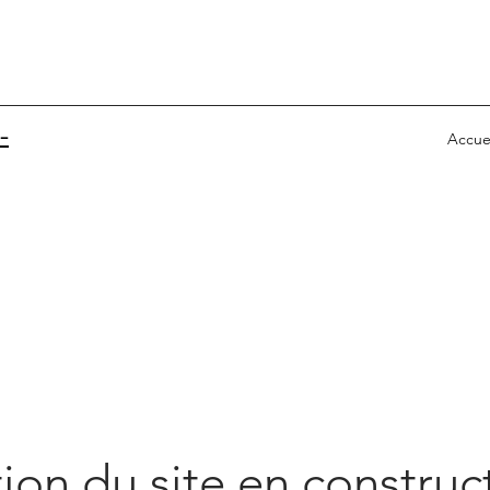
-
Accue
ion du site en construc