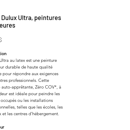
 Dulux Ultra, peintures
ieures
Prix
$
tion
ltra au latex est une peinture
eur durable de haute qualité
e pour répondre aux exigences
tres professionnels. Cette
e auto-apprêtante, Zéro COV*, à
deur est idéale pour peindre les
occupés ou les installations
onnelles, telles que les écoles, les
x et les centres d’hébergement.
our