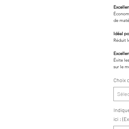
Excellen
Économi
de maté
Idéal po
Réduit l
Excellen
Évite le
sur le m
Choix d
Séle
Indiqu
ici : (