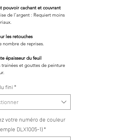
t pouvoir cachant et couvrant
se de l’argent : Requiert moins
riaux.
ur les retouches
e nombre de reprises.
te épaisseur du feuil
s trainées et gouttes de peinture
ur.
u fini
*
ctionner
ez votre numéro de couleur
Exemple DLX1005-1)
*