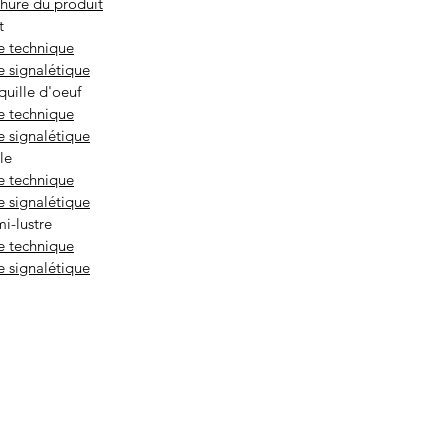
hure du produit
t
e technique
e signalétique
quille d'oeuf
e technique
e signalétique
le
e technique
e signalétique
mi-lustre
e technique
e signalétique