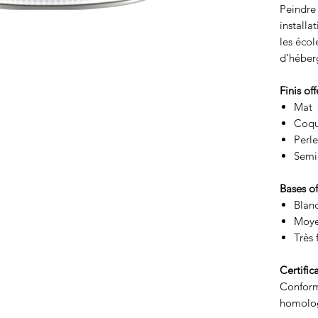
Peindre
installa
les écol
d’héber
Finis off
Mat
Coqu
Perle
Semi-
Bases of
Blan
Moy
Très
Certific
Conform
homolog