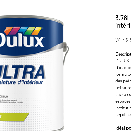
3.78L
intér
74,49 
Descrip
DULUX U
d’intéri
formulé
des pein
peintur
faible o
espaces 
instituti
hôpitau
Idéal p