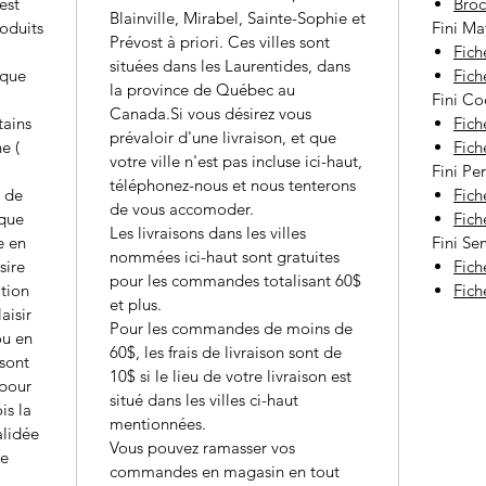
est
Broc
Blainville, Mirabel, Sainte-Sophie et
roduits
Fini Ma
Prévost à priori. Ces villes sont
Fich
situées dans les Laurentides, dans
lque
Fich
la province de Québec au
Fini Co
Canada.Si vous désirez vous
tains
Fich
prévaloir d'une livraison, et que
e (
Fich
votre ville n'est pas incluse ici-haut,
Fini Per
téléphonez-nous et nous tenterons
t de
Fich
de vous accomoder.
 que
Fich
Les livraisons dans les villes
e en
Fini Se
nommées ici-haut sont gratuites
sire
Fich
pour les commandes totalisant 60$
tion
Fich
et plus.
aisir
Pour les commandes de moins de
ou en
60$, les frais de livraison sont de
 sont
10$ si le lieu de votre livraison est
 pour
situé dans les villes ci-haut
is la
mentionnées.
alidée
Vous pouvez ramasser vos
de
commandes en magasin en tout