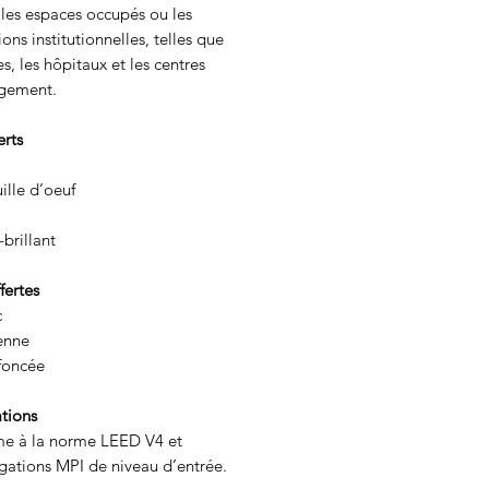
 les espaces occupés ou les
tions institutionnelles, telles que
es, les hôpitaux et les centres
gement.
erts
ille d’oeuf
brillant
fertes
c
enne
 foncée
ations
e à la norme LEED V4 et
ations MPI de niveau d’entrée.