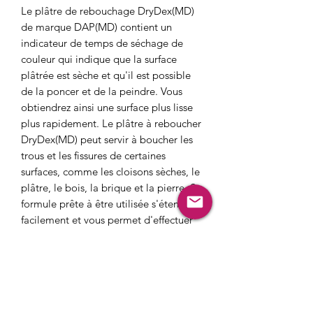
Le plâtre de rebouchage DryDex(MD)
de marque DAP(MD) contient un
indicateur de temps de séchage de
couleur qui indique que la surface
plâtrée est sèche et qu'il est possible
de la poncer et de la peindre. Vous
obtiendrez ainsi une surface plus lisse
plus rapidement. Le plâtre à reboucher
DryDex(MD) peut servir à boucher les
trous et les fissures de certaines
surfaces, comme les cloisons sèches, le
plâtre, le bois, la brique et la pierre. Sa
formule prête à être utilisée s'étend
facilement et vous permet d'effectuer
rapidement et de façon professionnelle
des réparations qui ne se fissureront
pas, ne s'effriteront pas et ne
s'écailleront pas. DryDex(MD) durcit en
séchant, se ponce facilement et peut