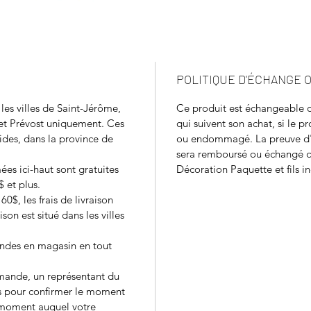
POLITIQUE D'ÉCHANGE
 les villes de Saint-Jérôme,
Ce produit est échangeable o
 et Prévost uniquement. Ces
qui suivent son achat, si le pr
tides, dans la province de
ou endommagé. La preuve d'a
sera remboursé ou échangé qu
ées ici-haut sont gratuites
Décoration Paquette et fils i
 et plus.
$, les frais de livraison
ison est situé dans les villes
ndes en magasin en tout
mmande, un représentant du
 pour confirmer le moment
e moment auquel votre