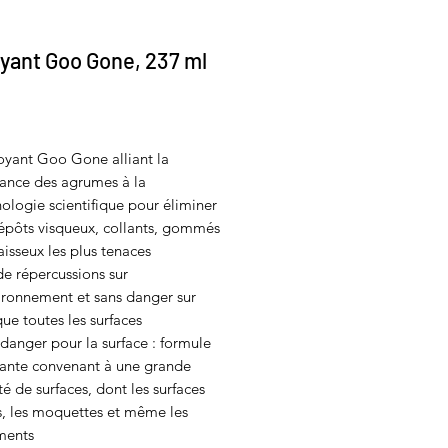
yant Goo Gone, 237 ml
Prix
oyant Goo Gone alliant la
sance des agrumes à la
ologie scientifique pour éliminer
dépôts visqueux, collants, gommés
aisseux les plus tenaces
e répercussions sur
ironnement et sans danger sur
ue toutes les surfaces
danger pour la surface : formule
sante convenant à une grande
té de surfaces, dont les surfaces
s, les moquettes et même les
ments