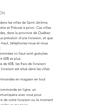
SON
 dans les villes de Saint-Jérôme,
hie et Prévost à priori. Ces villes
tides, dans la province de Québec
s prévaloir d'une livraison, et que
ici-haut, téléphonez-nous et nous
r.
 nommées ici-haut sont gratuites
t 60$ et plus.
de 60$, les frais de livraison
livraison est situé dans les villes
ommandes en magasin en tout
e commande en ligne, un
mmuniquera avec vous pour
re de votre livraison ou le moment
prête en magasin.