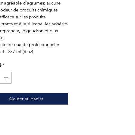
r agréable d'agrumes; aucune
e odeur de produits chimiques
efficace sur les produits
utrants et à la silicone, les adhésifs
repreneur, le goudron et plus
re
le de qualité professionnelle
t : 237 ml (8 oz)
é
*
Ajouter au panier