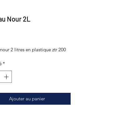
au Nour 2L
Prix
nour 2 litres en plastique ztr 200
é
*
Ajouter au panier